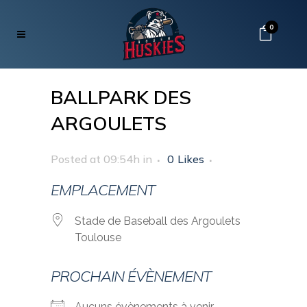
0
BALLPARK DES
ARGOULETS
Posted at 09:54h
in
0
Likes
EMPLACEMENT
Stade de Baseball des Argoulets
Toulouse
PROCHAIN ÉVÈNEMENT
Aucuns évènements à venir